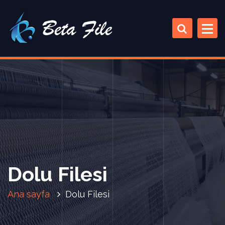
İ
ç
e
r
i
ğ
e
a
t
l
a
Dolu Filesi
Ana sayfa
Dolu Filesi