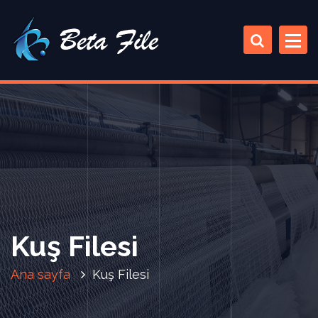
İ
ç
e
r
i
ğ
e
a
t
l
a
Kuş Filesi
Ana sayfa
Kuş Filesi