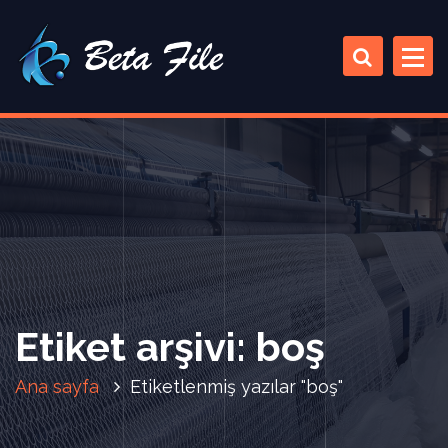
İ
ç
e
r
i
ğ
e
a
t
l
a
Etiket arşivi: boş
Ana sayfa
Etiketlenmiş yazılar "boş"