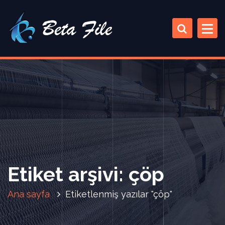
İ
ç
e
r
i
ğ
e
a
t
l
a
Etiket arşivi: çöp
Ana sayfa
Etiketlenmiş yazılar "çöp"