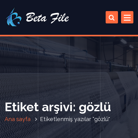
İ
ç
e
r
i
ğ
e
a
t
l
a
Etiket arşivi: gözlü
Ana sayfa
Etiketlenmiş yazılar "gözlü"