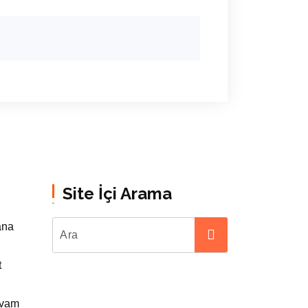
Site İçi Arama
ana
t
evam