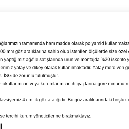
 ağlarımızın tamamında ham madde olarak polyamid kullanmakta
 mm göz aralıklarına sahip olup istenilen ölçülerde size özel o
çin yaptığımız ağ/file satışlarında ürün ve montajda %20 iskonto
lerimiz yatay ve dikey olarak kullanılmaktadır. Yatay merdiven g
ası İSG de zorunlu tutulmuştur.
de okullarımızın veya kurumlarımızın ihtiyaçlarına göre minu
 tavsiyemiz 4 cm lik göz aralığıdır. Bu göz aralıklarındaki boşluk
se tercihi kurum yöneticilerine bırakmaktayız.
ı