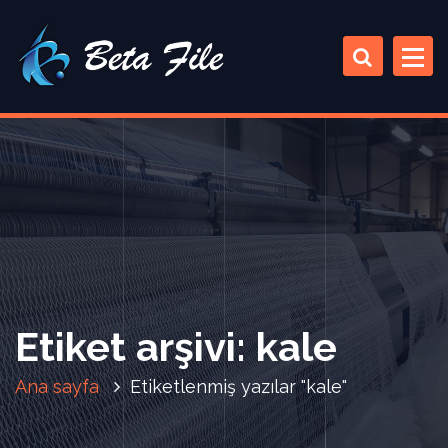
İ
ç
e
r
i
ğ
e
a
t
l
a
Etiket arşivi: kale
Ana sayfa
Etiketlenmiş yazılar "kale"