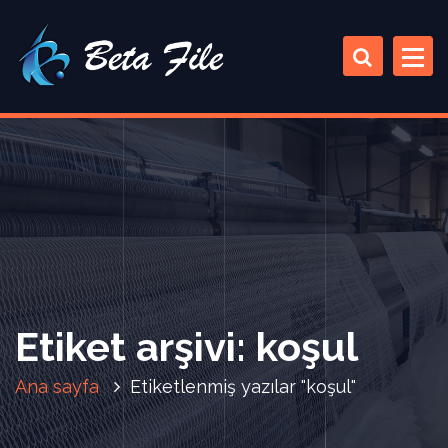
İ
ç
e
r
i
ğ
e
a
t
l
a
Etiket arşivi: koşul
Ana sayfa
Etiketlenmiş yazılar "koşul"