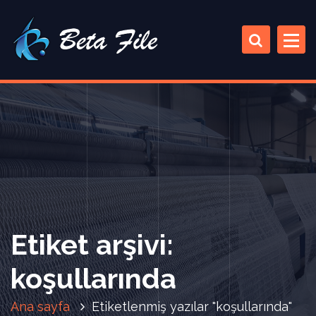
İ
ç
e
r
i
ğ
e
a
t
l
a
Etiket arşivi:
koşullarında
Ana sayfa
Etiketlenmiş yazılar "koşullarında"