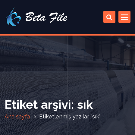
İ
ç
e
r
i
ğ
e
a
t
l
a
Etiket arşivi: sık
Ana sayfa
Etiketlenmiş yazılar "sık"