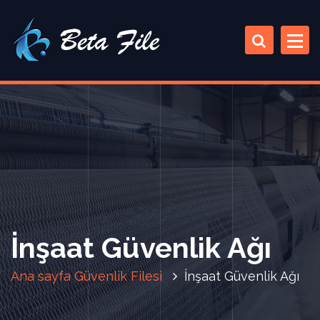
İ
ç
e
r
i
ğ
e
a
t
l
a
İnşaat Güvenlik Ağı
Ana sayfa
Güvenlik Filesi
İnşaat Güvenlik Ağı