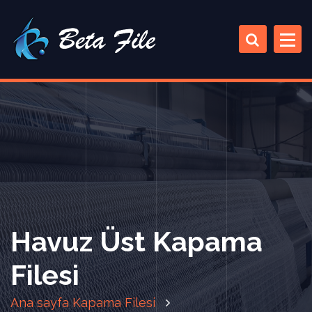
İ
ç
e
r
i
ğ
e
a
t
l
a
Havuz Üst Kapama
Filesi
Ana sayfa
Kapama Filesi