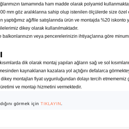
 ağlarımızın tamamında ham madde olarak polyamid kullanmakta
 mm göz aralıklarına sahip olup istenilen ölçülerde size özel o
çin yaptığımız ağ/file satışlarında ürün ve montajda %20 iskonto
lelerimiz dikey olarak kullanılmaktadır.
de balkonlarınızın veya pencerelerinizin ihtiyaçlarına göre m
ı
kısımlarda dik olarak montaj yapılan ağların sağ ve sol kısımlar
ilmesinden kaynaklanan kazalara yol açtığını defalarca görmektey
ikey montajları fiyat uygunluğundan dolayı tercih etmememiz ge
 üretimi ve montajı hizmetini vermektedir.
TIKLAYIN
ndığını görmek için
.