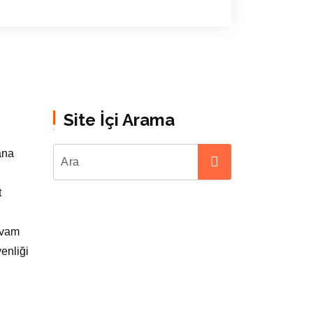
Site İçi Arama
ana
t
evam
enliği