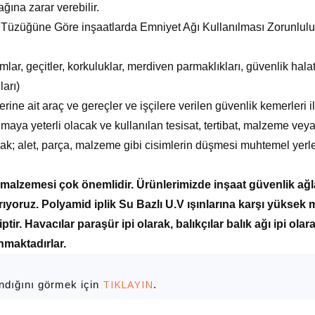
ğına zarar verebilir.
ği Tüzüğüne Göre inşaatlarda Emniyet Ağı Kullanılması Zorunluluğ
rmlar, geçitler, korkuluklar, merdiven parmaklıkları, güvenlik halat
ları)
lerine ait araç ve gereçler ve işçilere verilen güvenlik kemerleri
umaya yeterli olacak ve kullanılan tesisat, tertibat, malzeme veya
ak; alet, parça, malzeme gibi cisimlerin düşmesi muhtemel yerle
ip malzemesi çok önemlidir. Ürünlerimizde inşaat güvenlik ağ
ıyoruz. Polyamid iplik Su Bazlı U.V ışınlarına karşı yüksek
ptir. Havacılar paraşür ipi olarak, balıkçılar balık ağı ipi 
nmaktadırlar.
TIKLAYIN
andığını görmek için
.