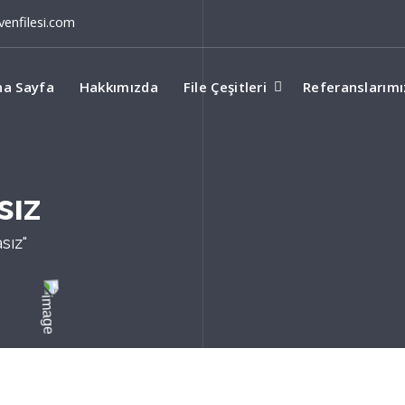
enfilesi.com
na Sayfa
Hakkımızda
File Çeşitleri
Referanslarımı
sız
sız"