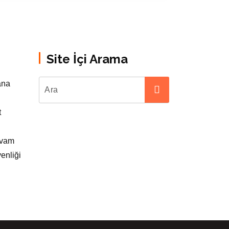
Site İçi Arama
ana
t
evam
enliği