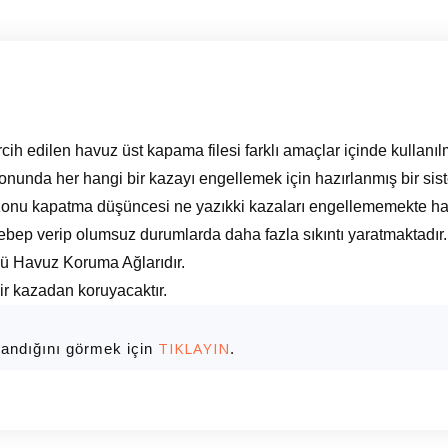
rcih edilen havuz üst kapama filesi farklı amaçlar içinde kullanıl
unda her hangi bir kazayı engellemek için hazırlanmış bir sist
onu kapatma düşüncesi ne yazıkki kazaları engellememekte hatt
ebep verip olumsuz durumlarda daha fazla sıkıntı yaratmaktadır.
mü Havuz Koruma Ağlarıdır.
bir kazadan koruyacaktır.
TIKLAYIN
landığını görmek için
.