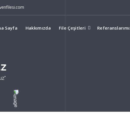
enfilesi.com
na Sayfa
Hakkımızda
File Çeşitleri
Referanslarımı
uz
uz"