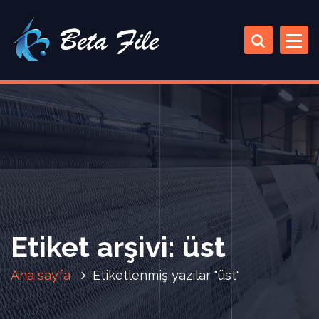
İ
ç
e
r
i
ğ
e
a
t
l
a
Etiket arşivi: üst
Ana sayfa
Etiketlenmiş yazılar "üst"