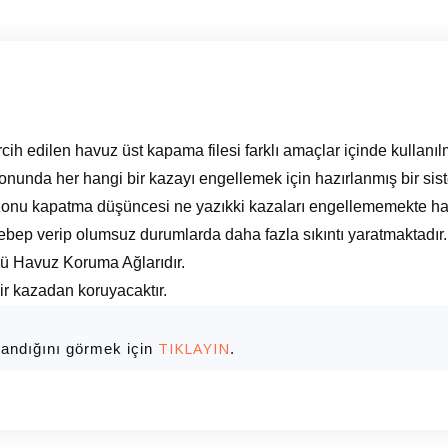
rcih edilen havuz üst kapama filesi farklı amaçlar içinde kullanıl
unda her hangi bir kazayı engellemek için hazırlanmış bir sist
onu kapatma düşüncesi ne yazıkki kazaları engellememekte hatt
ebep verip olumsuz durumlarda daha fazla sıkıntı yaratmaktadır.
mü Havuz Koruma Ağlarıdır.
bir kazadan koruyacaktır.
TIKLAYIN
landığını görmek için
.