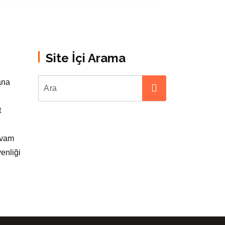
Site İçi Arama
ana
t
evam
enliği