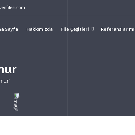
enfilesi.com
na Sayfa
Hakkımızda
File Çeşitleri
Referanslarımı
mur
ğmur"